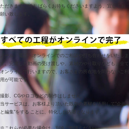
ただきます。 今しばらくお待ちくださいますよう、宜しくお
願い致します。
メール・電話・オンラインでのご相談や打ち合わせをいたしま
す。完成した動画の受け渡しや、素材のやり取りなども、全て
オンラインで行いますので、お客さまの所在地を問わないご利
用が可能です。
撮影、CGやロゴなどの制作はしません。
当サービスは、お客様より頂いた既存の素材を活用して”企画
と編集”をする ことに、特化した内容となります。
※これらが必要な場合は、別途ご相談ください。